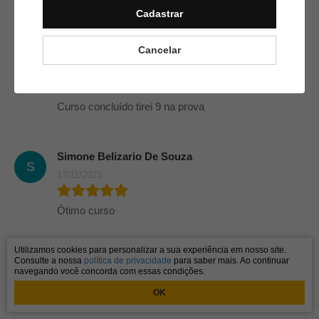
Ótimo curso !
Cadastrar
Cancelar
Receitas Do Tio Anderso
06/12/2023
Curso concluído tirei 9 na prova
Simone Belizario De Souza
S
17/11/2023
Ótimo curso
Utilizamos cookies para personalizar a sua experiência em nosso site.
Consulte a nossa
política de privacidade
para saber mais. Ao continuar
navegando você concorda com essas condições.
OK