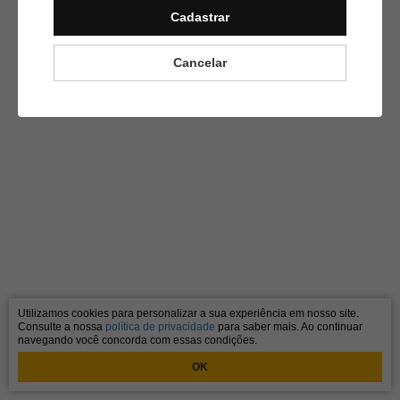
Cadastrar
Cancelar
Utilizamos cookies para personalizar a sua experiência em nosso site.
Consulte a nossa
política de privacidade
para saber mais. Ao continuar
navegando você concorda com essas condições.
OK