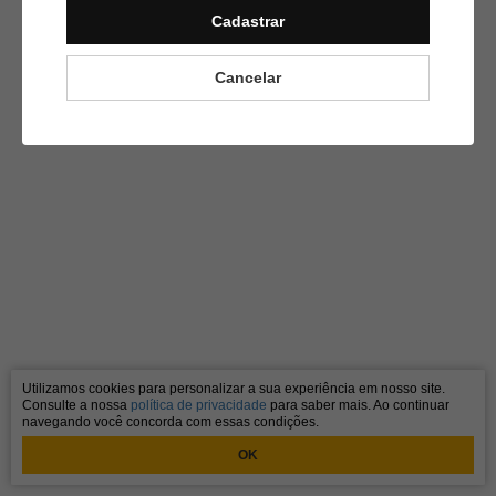
Cadastrar
Cancelar
Utilizamos cookies para personalizar a sua experiência em nosso site.
Consulte a nossa
política de privacidade
para saber mais. Ao continuar
navegando você concorda com essas condições.
OK