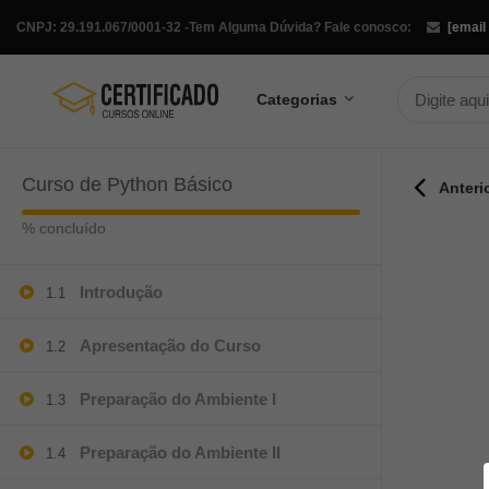
CNPJ: 29.191.067/0001-32 -
Tem Alguma Dúvida? Fale conosco:
[email
Categorias
Curso de Python Básico
Anteri
% concluído
Introdução
1.1
Apresentação do Curso
1.2
Preparação do Ambiente I
1.3
Preparação do Ambiente II
1.4