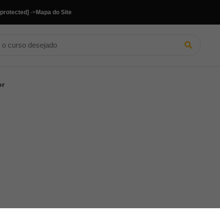
 protected]
->
Mapa do Site
or