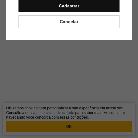
Cadastrar
Cancelar
Utilizamos cookies para personalizar a sua experiência em nosso site.
Consulte a nossa
política de privacidade
para saber mais. Ao continuar
navegando você concorda com essas condições.
OK