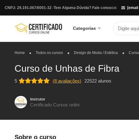
CNPJ: 29.191.067/0001-32 -
Tem Alguma Dúvida? Fale conosco:
[email
Categorias
Home
Todos os cursos
Design de Moda / Estética
Curso
Curso de Unhas de Fibra
5
(8 avaliações)
22522 alunos
Instrutor
Certificado Cursos onlini
Sobre o curso