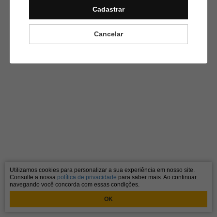
Cadastrar
Cancelar
Utilizamos cookies para personalizar a sua experiência em nosso site.
Consulte a nossa
política de privacidade
para saber mais. Ao continuar
navegando você concorda com essas condições.
OK