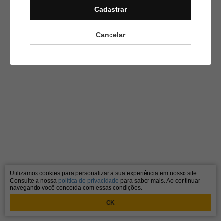
Cadastrar
Cancelar
Utilizamos cookies para personalizar a sua experiência em nosso site.
Consulte a nossa
política de privacidade
para saber mais. Ao continuar
navegando você concorda com essas condições.
OK