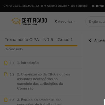
CNPJ: 29.191.067/0001-32 -
Tem Alguma Dúvida? Fale conosco:
[email
Categorias
Treinamento CIPA – NR 5 – Grupo 1
Anteri
% concluído
1. Introdução
1.1
2. Organização da CIPA e outros
1.2
assuntos necessários ao
exercício das atribuições da
Comissão
3. Estudo do ambiente, das
1.3
condições de trabalho, bem