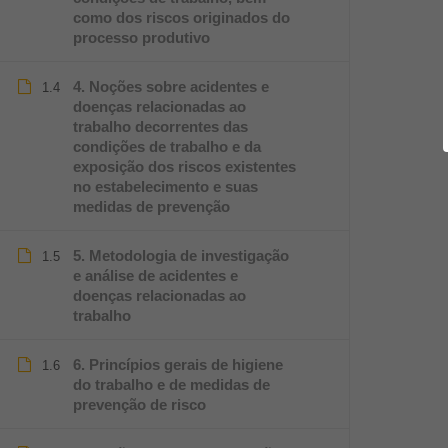
como dos riscos originados do
processo produtivo
4. Noções sobre acidentes e
1.4
doenças relacionadas ao
trabalho decorrentes das
condições de trabalho e da
exposição dos riscos existentes
no estabelecimento e suas
medidas de prevenção
5. Metodologia de investigação
1.5
e análise de acidentes e
doenças relacionadas ao
trabalho
6. Princípios gerais de higiene
1.6
do trabalho e de medidas de
prevenção de risco