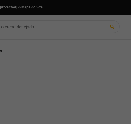
 protected]
->
Mapa do Site
or