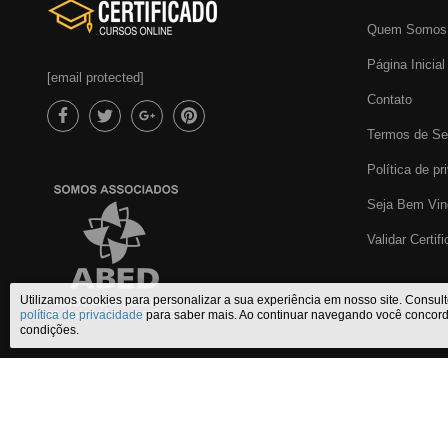
Quem Somos
Página Inicial
[email protected]
Contato
Termos de Se
Política de pr
Seja Bem Vin
Validar Certif
Utilizamos cookies para personalizar a sua experiência em nosso site. Consul
política de privacidade
para saber mais. Ao continuar navegando você concor
condições.
Certificado Cursos Online
,
o melhor site de
cursos online com certifi