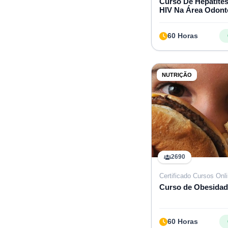
Curso De Hepatites
HIV Na Área Odont
60 Horas
NUTRIÇÃO
2690
Certificado Cursos Onl
Curso de Obesidade
60 Horas