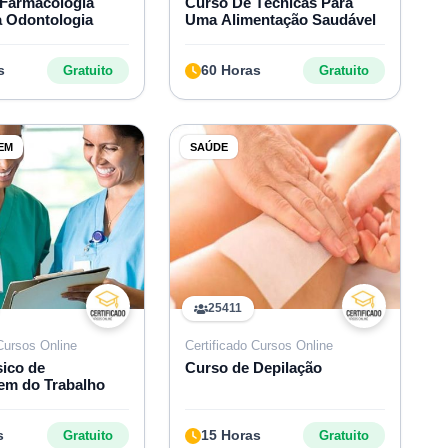
Farmacologia
Curso De Técnicas Para
a Odontologia
Uma Alimentação Saudável
s
60 Horas
Gratuito
Gratuito
EM
SAÚDE
25411
 Cursos Online
Certificado Cursos Online
ico de
Curso de Depilação
em do Trabalho
s
15 Horas
Gratuito
Gratuito