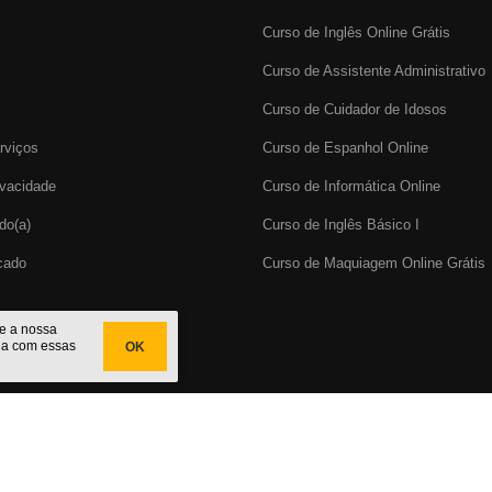
Curso de Inglês Online Grátis
Curso de Assistente Administrativo
Curso de Cuidador de Idosos
rviços
Curso de Espanhol Online
ivacidade
Curso de Informática Online
do(a)
Curso de Inglês Básico I
icado
Curso de Maquiagem Online Grátis
te a nossa
da com essas
OK
cado
do Brasil. CNPJ: 29.191.067/0001-32