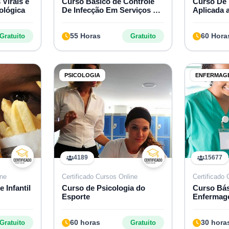
 Virais e
Curso Básico de Controle
Curso De 
ológica
De Infecção Em Serviços De
Aplicada 
Saúde
55 Horas
60 Hora
Gratuito
Gratuito
PSICOLOGIA
ENFERMAG
4189
15677
ine
Certificado Cursos Online
Certificado
 Infantil
Curso de Psicologia do
Curso Bás
Esporte
Enfermag
60 horas
30 hora
Gratuito
Gratuito