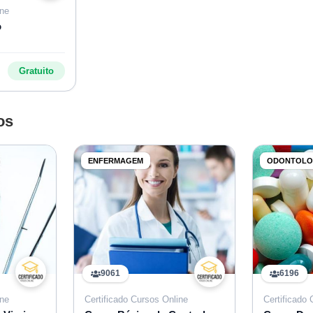
ine
o
Gratuito
os
ENFERMAGEM
ODONTOLO
9061
6196
ine
Certificado Cursos Online
Certificado