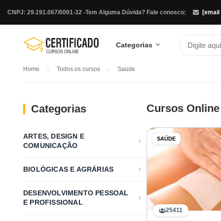
CNPJ: 29.191.067/0001-32 -
Tem Alguma Dúvida? Fale conosco:
[email
Categorias
Home
Todos os cursos
Saúde
Cursos Online
Categorias
ARTES, DESIGN E
SAÚDE
COMUNICAÇÃO
BIOLÓGICAS E AGRÁRIAS
DESENVOLVIMENTO PESSOAL
E PROFISSIONAL
25411