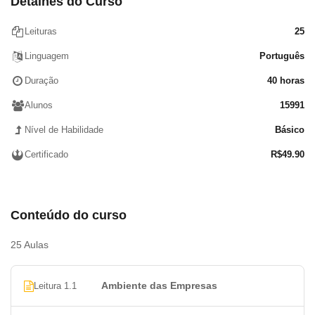
Detalhes do Curso
Cargos e funções
Comunicação
Leituras
25
Conflitos organizacionais
Linguagem
Português
Controle
Departamentalização
Duração
40 horas
Função e estilos de direção
Alunos
15991
Sistemas de administração
Nível de Habilidade
Básico
Estrutura organizacional
Amplitude de comando e de controle
Certificado
R$
49.90
Tipos de organização
Supervisão
Motivação humana
Conteúdo do curso
Liderança
Bibliografia/Links Recomendados
25 Aulas
Ambiente das Empresas
Leitura 1.1