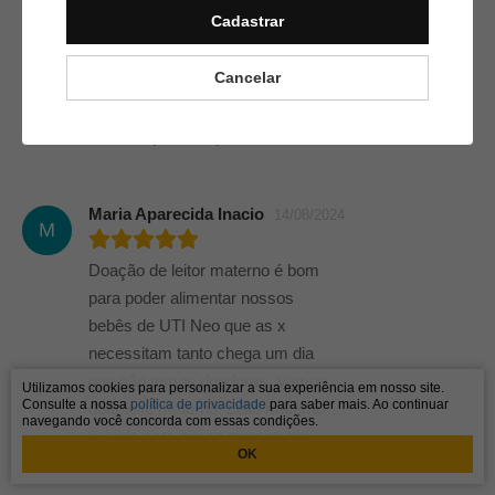
Cadastrar
Mauriza Gomes Veloso
M
16/08/2024
Cancelar
Sim e muito importante esse ato
de amor p com o próximo
Maria Aparecida Inacio
14/08/2024
M
Doação de leitor materno é bom
para poder alimentar nossos
bebês de UTI Neo que as x
necessitam tanto chega um dia
que não temos doadoras. Vamos
Utilizamos cookies para personalizar a sua experiência em nosso site.
Consulte a nossa
política de privacidade
para saber mais. Ao continuar
doar leite materno. Leite materno
navegando você concorda com essas condições.
é. Vida para nosso prematuros
OK
de UTI