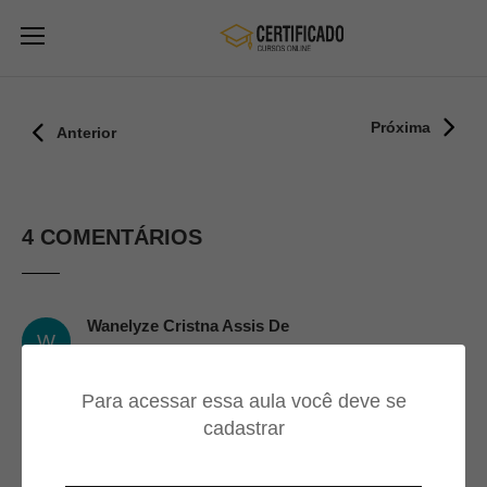
Próxima
Anterior
4 COMENTÁRIOS
Wanelyze Cristna Assis De
W
Andrade
05/10/2024
Para acessar essa aula você deve se
cadastrar
Muito bom