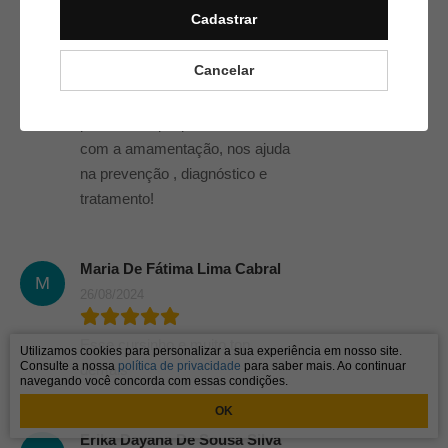
Cadastrar
MARGARETH PAZZINI DA SILVA
M
30/08/2024
Cancelar
Conhecer os principais
problemas que possamos ter
com a amamentação, nos ajuda
na prevenção , diagnóstico e
tratamento!
Maria De Fátima Lima Cabral
M
26/08/2024
Esse cursinho e muito top
Utilizamos cookies para personalizar a sua experiência em nosso site.
Consulte a nossa
política de privacidade
para saber mais. Ao continuar
demais
navegando você concorda com essas condições.
OK
Erika Dayana De Sousa Silva