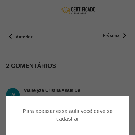
Próxima
Anterior
2 COMENTÁRIOS
Wanelyze Cristna Assis De
W
Andrade
05/10/2024
Para acessar essa aula você deve se
cadastrar
Ótimo contexto