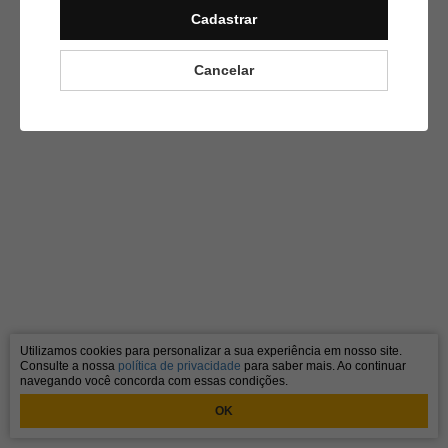
Cadastrar
Cintia Weiss Bardola
09/09/2024
C
Cancelar
muito bom o curso,
Utilizamos cookies para personalizar a sua experiência em nosso site.
Consulte a nossa
política de privacidade
para saber mais. Ao continuar
navegando você concorda com essas condições.
OK