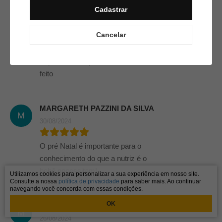
Cadastrar
Wanelyze Cristna Assis De
W
Andrade
Cancelar
05/10/2024
Importante um pré natal bem
feito
MARGARETH PAZZINI DA SILVA
M
30/08/2024
O pré Natal é importante para o
conhecimento do que a nutriz é o
bebê necessitam!
Utilizamos cookies para personalizar a sua experiência em nosso site.
Consulte a nossa
política de privacidade
para saber mais. Ao continuar
navegando você concorda com essas condições.
OK
Maria De Fátima Lima Cabral
M
26/08/2024