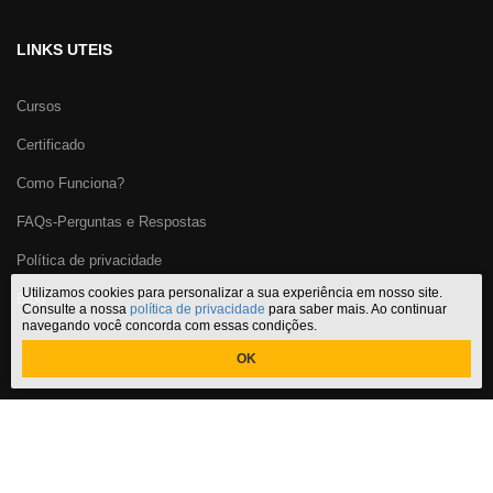
LINKS UTEIS
Cursos
Certificado
Como Funciona?
FAQs-Perguntas e Respostas
Política de privacidade
Utilizamos cookies para personalizar a sua experiência em nosso site.
Blog
Consulte a nossa
política de privacidade
para saber mais. Ao continuar
navegando você concorda com essas condições.
OK
Certificado Cursos Online
,
o melhor site de
cursos online com
certificado
do Brasil. CNPJ: 29.191.067/0001-32