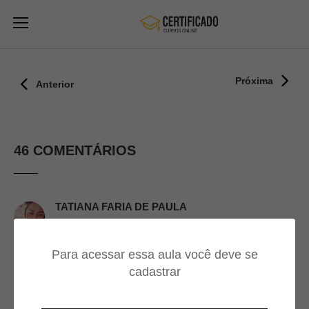
Próxima
Anterior
46 COMENTÁRIOS
TATIANA FARIA DE PAULA
09/09/2024
Para acessar essa aula você deve se
Esse mexeu com meu cérebro
cadastrar
rsrs