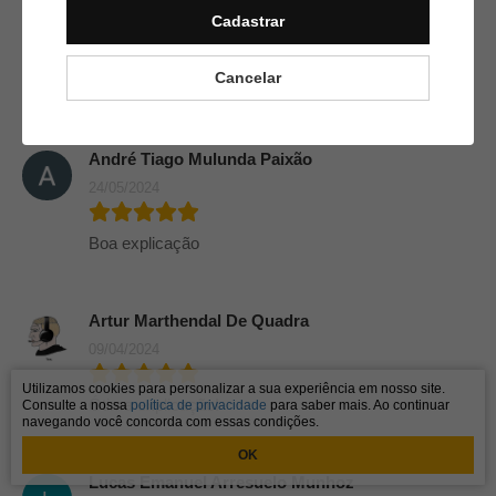
Cadastrar
José Armando Reis
30/08/2024
J
Cancelar
Boa Explicação, Formador.
André Tiago Mulunda Paixão
24/05/2024
Boa explicação
Artur Marthendal De Quadra
09/04/2024
Utilizamos cookies para personalizar a sua experiência em nosso site.
Ótima explicação!
Consulte a nossa
política de privacidade
para saber mais. Ao continuar
navegando você concorda com essas condições.
OK
Lucas Emanuel Arresuelo Munhoz