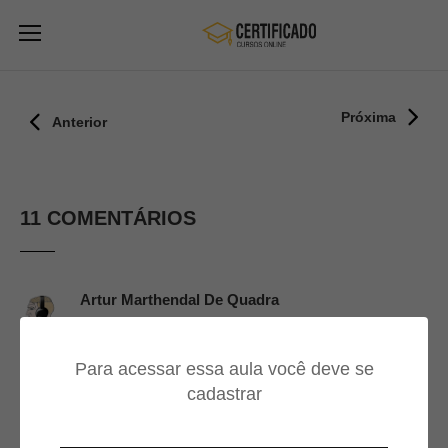
Próxima
Anterior
11 COMENTÁRIOS
Artur Marthendal De Quadra
10/04/2024
Para acessar essa aula você deve se
Ótima explicação!
cadastrar
Thamires Dos Santos De Santana