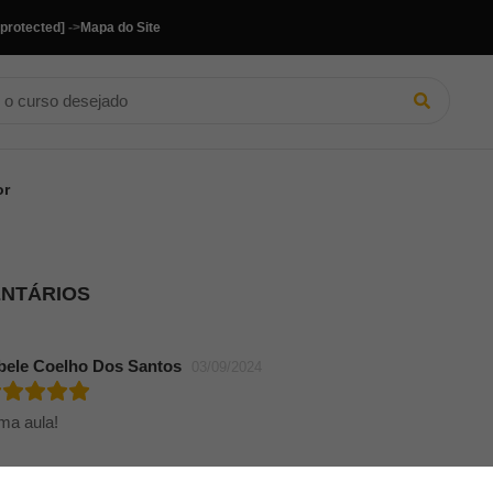
 protected]
->
Mapa do Site
or
ENTÁRIOS
bele Coelho Dos Santos
03/09/2024
ima aula!
tur Marthendal De Quadra
10/04/2024