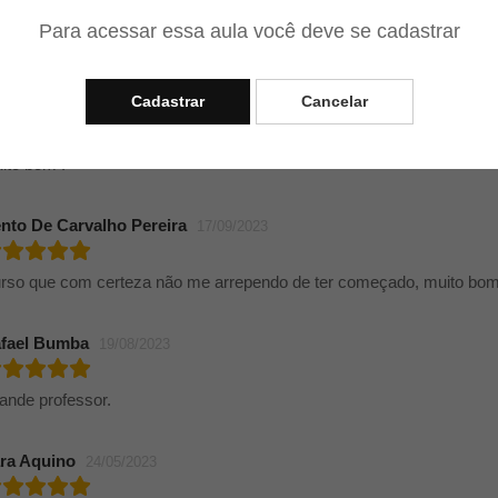
Para acessar essa aula você deve se cadastrar
ima explicação!
Cadastrar
Cancelar
lena Verdi Ferronatto
18/10/2023
ito bom !
nto De Carvalho Pereira
17/09/2023
rso que com certeza não me arrependo de ter começado, muito bom
fael Bumba
19/08/2023
ande professor.
ra Aquino
24/05/2023