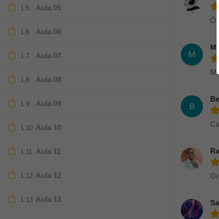
Aula 05
1.5
Ót
Aula 06
1.6
Mi
M
Aula 07
1.7
Mu
Aula 08
1.8
Be
Aula 09
1.9
B
Cu
Aula 10
1.10
Ra
Aula 11
1.11
Aula 12
Gr
1.12
Aula 13
1.13
Sa