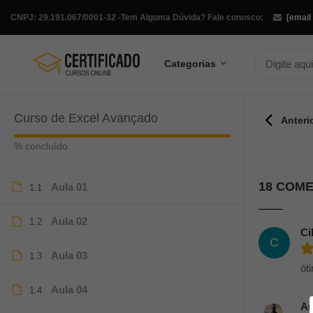
CNPJ: 29.191.067/0001-32 -
Tem Alguma Dúvida? Fale conosco:
[email
Categorias
Curso de Excel Avançado
Anteri
% concluído
18 COM
Aula 01
1.1
Aula 02
1.2
Ci
C
Aula 03
1.3
ót
Aula 04
1.4
Ar