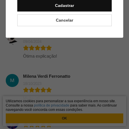
G
Cadastrar
Muito Top!
Cancelar
Artur Marthendal De Quadra
09/04/2024
Ótima explicação!
Milena Verdi Ferronatto
M
18/10/2023
Muito útil
Utilizamos cookies para personalizar a sua experiência em nosso site.
Consulte a nossa
política de privacidade
para saber mais. Ao continuar
navegando você concorda com essas condições.
Sara Aquino
24/05/2023
OK