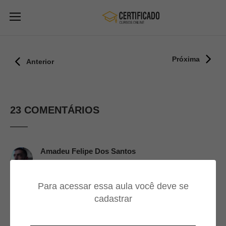
Próxima
Anterior
23 COMENTÁRIOS
Amadeu Felipe Dos Santos
11/09/2024
Para acessar essa aula você deve se
ótima aula.
cadastrar
Generoso Tristão
10/05/2024