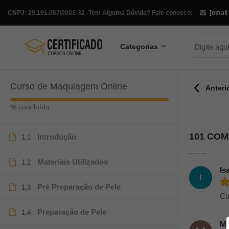
CNPJ: 29.191.067/0001-32 -
Tem Alguma Dúvida? Fale conosco:
[email
Categorias
Curso de Maquiagem Online
Anteri
% concluído
101 CO
Introdução
1.1
Materiais Utilizados
1.2
Is
I
Pré Preparação de Pele
1.3
Cu
Preparação de Pele
1.4
Ma