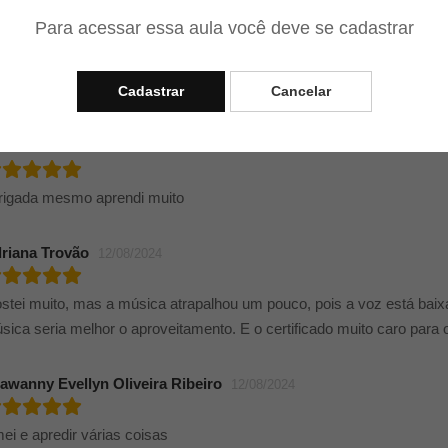
Para acessar essa aula você deve se cadastrar
rso ótimo
rendi muito
leu
Cadastrar
Cancelar
ria Eduarda Pereira Lisboa
21/08/2024
rigada mesmo aprendi muito
riana Trovão
12/08/2024
stei muito, mas a música atrapalhou um pouco, pois a voz está baix
sica seria melhor o aproveitamento. E o certificado muito caro para 
awanny Evellyn Oliveira Ribeiro
12/08/2024
ei e apredir várias coisas