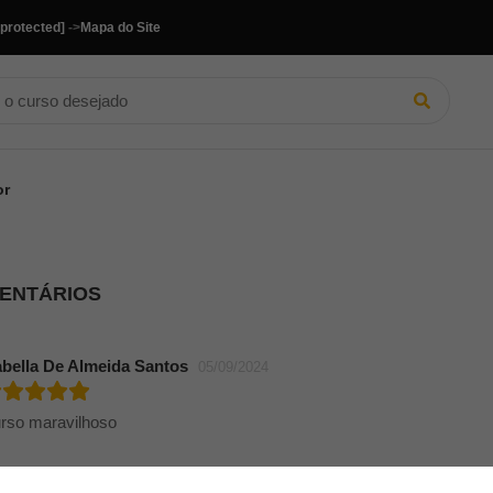
 protected]
->
Mapa do Site
or
MENTÁRIOS
abella De Almeida Santos
05/09/2024
rso maravilhoso
rlise Terezinha Limberger Pagno
03/09/2024