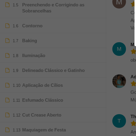
Preenchendo e Corrigindo as
1.5
Sobrancelhas
Cu
Ap
Contorno
1.6
Va
Baking
1.7
Ma
M
Iluminação
1.8
ob
Delineado Clássico e Gatinho
1.9
Ad
Aplicação de Cílios
1.10
Go
Mú
Esfumado Clássico
1.11
Cut Crease Aberto
1.12
Th
T
Maquiagem de Festa
1.13
Am