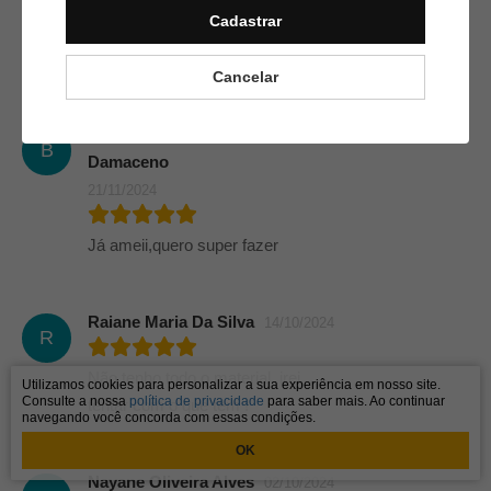
aprender os pontos pra ficar mas
Cadastrar
fácil pra mim. Já estou
apaixonada pelo curso
Cancelar
Bianca Lorrayne Martins
B
Damaceno
21/11/2024
Já ameii,quero super fazer
Raiane Maria Da Silva
14/10/2024
R
Não tenho todo o material, irei
Utilizamos cookies para personalizar a sua experiência em nosso site.
Consulte a nossa
política de privacidade
para saber mais. Ao continuar
tentar com o que tem !
navegando você concorda com essas condições.
OK
Nayane Oliveira Alves
02/10/2024