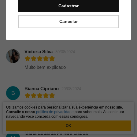
Cadastrar
SANTOS
27/09/2024
Cancelar
Super explicativa amando
Victoria Silva
30/08/2024
Muito bem explicado
Bianca Cipriano
20/08/2024
B
Manda dicas de como acertar
Utilizamos cookies para personalizar a sua experiência em nosso site.
nosso tom de corretivo
Consulte a nossa
política de privacidade
para saber mais. Ao continuar
navegando você concorda com essas condições.
OK
Maria Eduarda Pereira Lisboa