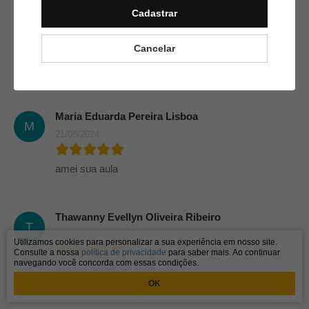
L
Cadastrar
Valim
29/08/2024
Cancelar
Amei
Maria Eduarda Pereira Lisboa
M
21/08/2024
amei sua aula
Thawanny Evellyn Oliveira Ribeiro
T
12/08/2024
Utilizamos cookies para personalizar a sua experiência em nosso site.
Consulte a nossa
política de privacidade
para saber mais. Ao continuar
navegando você concorda com essas condições.
Amei e gostei de aprender
OK