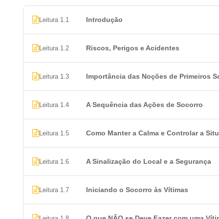
Introdução
Leitura 1.1
Riscos, Perigos e Acidentes
Leitura 1.2
Importância das Noções de Primeiros S
Leitura 1.3
A Sequência das Ações de Socorro
Leitura 1.4
Como Manter a Calma e Controlar a Si
Leitura 1.5
A Sinalização do Local e a Segurança
Leitura 1.6
Iniciando o Socorro às Vítimas
Leitura 1.7
O que NÃO se Deve Fazer com uma Víti
Leitura 1.8