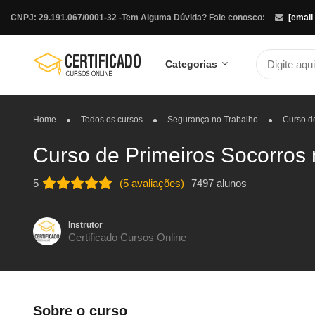
CNPJ: 29.191.067/0001-32 -
Tem Alguma Dúvida? Fale conosco:
[email
Categorias
Home
Todos os cursos
Segurança no Trabalho
Curso de
Curso de Primeiros Socorros 
5
(5 avaliações)
7497 alunos
Instrutor
Certificado Cursos Online
Sobre o curso