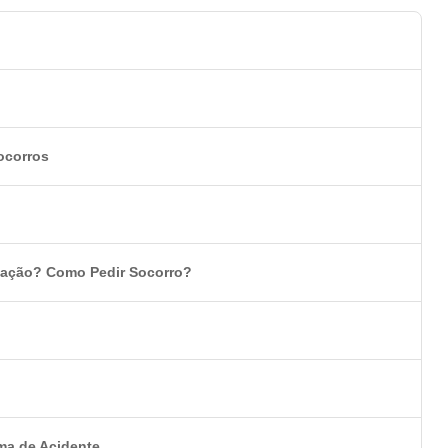
ocorros
tuação? Como Pedir Socorro?
ma de Acidente