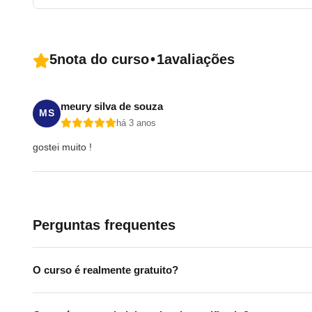
5
nota do curso
•
1
avaliações
meury silva de souza
MS
há 3 anos
gostei muito !
Perguntas frequentes
O curso é realmente gratuito?