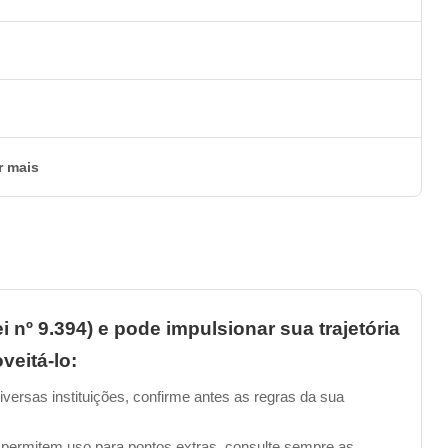
r mais
i nº 9.394) e pode impulsionar sua trajetória
veitá-lo:
iversas instituições, confirme antes as regras da sua
 Teleatendimento e Telemarketing?
 permitem uso para pontos extras, consulte sempre as