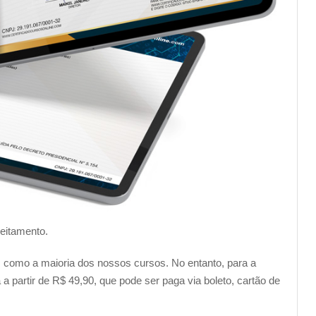
ão do curso?
alizar o curso por completo e obter uma nota igual ou
 alcançado esse resultado, você poderá solicitar o seu
de R$ 69,90, podendo ser pago por boleto bancário, cartão de
firmação varia dependendo do método de pagamento
load do seu certificado.
________________________________________________
veitamento.
s assuntos pertinentes na área:
im como a maioria dos nossos cursos. No entanto, para a
a partir de R$ 49,90, que pode ser paga via boleto, cartão de
podem deixar seu currículo ainda mais completo. Cursos