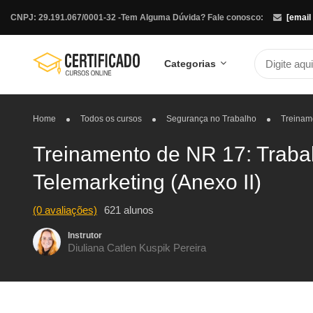
CNPJ: 29.191.067/0001-32 -
Tem Alguma Dúvida? Fale conosco:
[email
Categorias
Home
Todos os cursos
Segurança no Trabalho
Treiname
Treinamento de NR 17: Traba
Telemarketing (Anexo II)
(0 avaliações)
621 alunos
Instrutor
Diuliana Catlen Kuspik Pereira