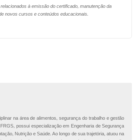
 relacionados à emissão do certificado, manutenção da
equipamentos
 de novos cursos e conteúdos educacionais.
vidual
________________________________________________
eparo! Capacite-se com nosso
Curso de NR 17 – Ergonomia
pacionais.
iplinar na área de alimentos, segurança do trabalho e gestão
UFRGS, possui especialização em Engenharia de Segurança
ção, Nutrição e Saúde. Ao longo de sua trajetória, atuou na