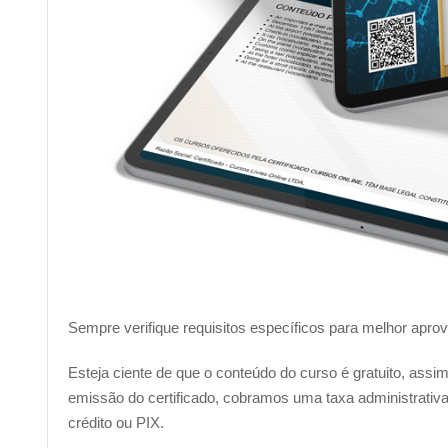
3. Como obter o certificado de conclus
Para obter o seu certificado, é bastante simples!
Basta re
superior a 6.0 na avaliação final
.
Uma vez que você tenha
certificado.
O valor do investimento para a emissão do certificado é 
crédito ou
PIX
.
Assim que o pagamento for confirmado (o prazo de con
escolhido), você receberá a liberação para realizar o down
______________________________________________
Sempre verifique requisitos específicos para melhor apro
Complemente seu aprendizado com outro
Esteja ciente de que o conteúdo do curso é gratuito, ass
emissão do certificado, cobramos uma taxa administrativa 
Nossa plataforma conta com outros diversos cursos que 
crédito ou PIX.
elaborados por profissionais especializados! Confira: