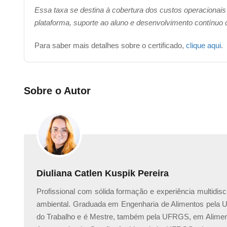
Essa taxa se destina à cobertura dos custos operacionais
Curso online de
NR 12 – Segurança em máquinas e 
plataforma, suporte ao aluno e desenvolvimento contínuo
Curso online de
NR 6 – Equipamento de Proteção Indi
Curson online de
NR 17 – Ergonomia
Para saber mais detalhes sobre o certificado,
clique aqui
.
______________________________________________
Trabalhar com teleatendimento e telemarketing exige pr
Sobre o Autor
online
e aprenda a evitar fadiga, estresse e doenças ocu
Diuliana Catlen Kuspik Pereira
Profissional com sólida formação e experiência multidisc
ambiental. Graduada em Engenharia de Alimentos pela 
do Trabalho e é Mestre, também pela UFRGS, em Alimenta