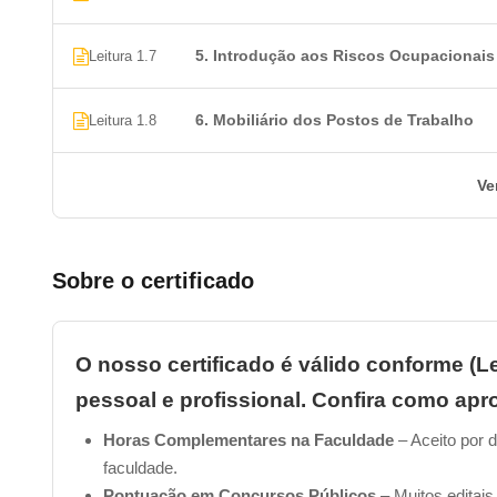
Telemarketing?
Introdução à ergonomia
5. Introdução aos Riscos Ocupacionais
Leitura 1.7
Programa de Controle Médico de Saúde Ocupacional
Análise Ergonômica do Trabalho
6. Mobiliário dos Postos de Trabalho
Leitura 1.8
Acidentes de trabalho e doenças ocupacionais
Introdução aos riscos ocupacionais
Mobiliário dos Postos de Trabalho
Ve
Equipamentos dos Postos de Trabalho
Condições Ambientais de Trabalho
Organização do Trabalho
Sobre o certificado
Capacitação dos Trabalhadores
Condições Sanitárias de Conforto
Pessoas com Deficiência
O nosso certificado é válido conforme (Le
pessoal e profissional. Confira como apro
Perguntas frequentes
Horas Complementares na Faculdade
– Aceito por d
1. Qual o valor de um Curso de NR 17 –
faculdade.
Pontuação em Concursos Públicos
– Muitos editais