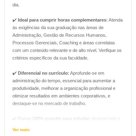
dia.
✔️
Ideal para cumprir horas complementares:
Atenda
às exigências da sua graduação nas áreas de
Administração, Gestão de Recursos Humanos,
Processos Gerenciais, Coaching e áreas correlatas
com um conteúdo relevante e de alto nível. Verifique os
critérios específicos da sua faculdade.
✔️
Diferencial no currículo:
Aprofunde-se em
administração do tempo, essencial para aumentar a
produtividade, melhorar a organização profissional e
otimizar resultados em ambientes corporativos, e
destaque-se no mercado de trabalho.
✔️
Curso 100% gratuito para estudar:
Acesse todo o
material sem custos.
Você só paga uma taxa
Ver mais
administrativa para emissão do certificado digital se