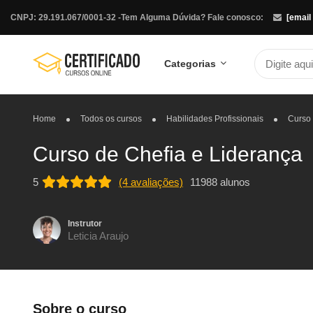
CNPJ: 29.191.067/0001-32 -
Tem Alguma Dúvida? Fale conosco:
[email
Categorias
Home
Todos os cursos
Habilidades Profissionais
Curso 
Curso de Chefia e Liderança
5
(4 avaliações)
11988 alunos
Instrutor
Leticia Araujo
Sobre o curso