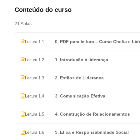
Introdução à Liderança
Conteúdo do curso
Estilos de Liderança
Comunicação Efetiva
21 Aulas
Construção de Relacionamentos
Ética e Responsabilidade Social
0. PDF para leitura – Curso Chefia e Li
Leitura 1.1
Formação de Equipe
Motivação e Engajamento
1. Introdução à liderança
Leitura 1.2
Gestão de Conflitos
Feedback Construtivo
Desenvolvimento de Lideranças Internas
2. Estilos de Liderança
Leitura 1.3
Desenvolvimento de Habilidades Pessoais
Tomada de Decisão
3. Comunicação Efetiva
Leitura 1.4
Estratégias de Liderança para o Futuro
Inteligência Emocional na Liderança
4. Construção de Relacionamentos
Leitura 1.5
Gerenciamento do Tempo e Produtividade
Ferramentas de Gerenciamento de Projetos
Técnicas de Delegação
5. Ética e Responsabilidade Social
Leitura 1.6
Avaliação de Desempenho