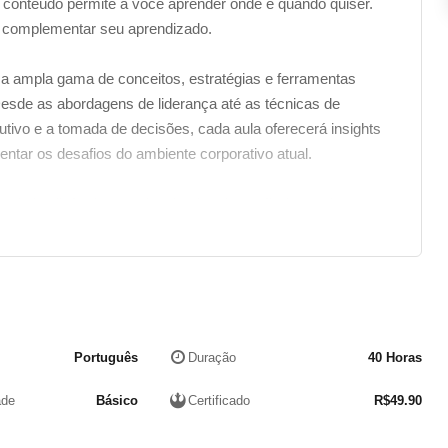
 conteúdo permite a você aprender onde e quando quiser.
complementar seu aprendizado.
ma ampla gama de conceitos, estratégias e ferramentas
Desde as abordagens de liderança até as técnicas de
ivo e a tomada de decisões, cada aula oferecerá insights
rentar os desafios do ambiente corporativo atual.
, da inteligência emocional e da adaptação às mudanças,
o e diversificado. Além disso, irá explorar como liderar
penho e identificar oportunidades de crescimento.
imentos práticos, mas também nos desafiar a refletir sobre
ente o aprimoramento pessoal e profissional. Com uma
nça e as habilidades necessárias para o sucesso,
Português
Duração
40 Horas
 do mundo corporativo em constante evolução.
ade
Básico
Certificado
R$
49.90
rso de Chefia e Liderança?