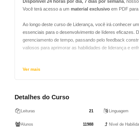
Disponível 24 horas por dia, 7 dias por semana
, nosso
Você terá acesso a um
material exclusivo
em PDF para 
Ao longo deste curso de Liderança, você irá conhecer u
essenciais para o desenvolvimento de líderes eficazes. 
gerenciamento de tempo, passando pelo feedback construt
valiosos para aprimorar as habilidades de liderança e enf
Você irá compreender a importância do autoconhecimento
Ver mais
bem como a necessidade de promover um ambiente inclusiv
equipes de forma eficaz, delegar tarefas, avaliar o desem
Assim será possível não apenas se capacitar com conhec
Detalhes do Curso
nosso próprio estilo de liderança e a buscar constantem
compreensão mais profunda das complexidades da lidera
Leituras
21
Linguagem
estaremos melhor preparados para enfrentar os desafios
Alunos
11988
Nível de Habilid
Quais tópicos abordaremos no nosso Cu