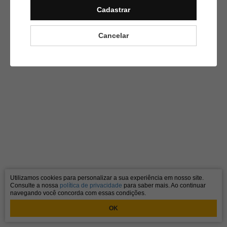
Cadastrar
Cancelar
Utilizamos cookies para personalizar a sua experiência em nosso site.
Consulte a nossa
política de privacidade
para saber mais. Ao continuar
navegando você concorda com essas condições.
OK