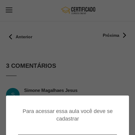
Próxima
Anterior
3 COMENTÁRIOS
Simone Magalhaes Jesus
S
11/09/2024
Para acessar essa aula você deve se
Sensacional, aprendendo de
cadastrar
mais .