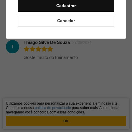
Cadastrar
Larissa Costa Freitas
11/09/2024
L
Cancelar
Top treinamento
Thiago Silva De Souza
27/06/2024
T
Gostei muito do treinamento
Utilizamos cookies para personalizar a sua experiência em nosso site.
Consulte a nossa
política de privacidade
para saber mais. Ao continuar
navegando você concorda com essas condições.
OK