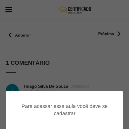
Próxima
Anterior
1 COMENTÁRIO
Thiago Silva De Souza
28/06/2024
T
Muito bom esse aula
Para acessar essa aula você deve se
cadastrar