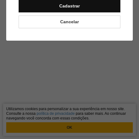
Cadastrar
Cancelar
Utilizamos cookies para personalizar a sua experiência em nosso site.
Consulte a nossa
política de privacidade
para saber mais. Ao continuar
navegando você concorda com essas condições.
OK