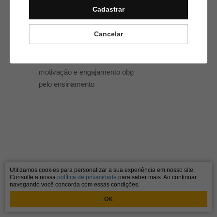
Muito bom esse ensinamentos .
Cadastrar
Cancelar
Thiago Silva De Souza
25/06/2024
T
Muita boa essa aula de
motivação e engajamento obg
pelo ensinamento
Utilizamos cookies para personalizar a sua experiência em nosso site.
Consulte a nossa
política de privacidade
para saber mais. Ao continuar
navegando você concorda com essas condições.
OK