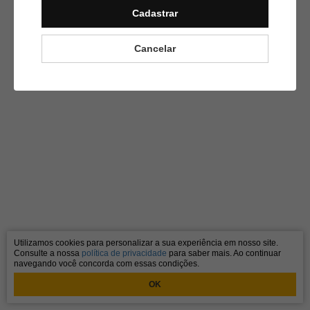
Cadastrar
Cancelar
Utilizamos cookies para personalizar a sua experiência em nosso site.
Consulte a nossa
política de privacidade
para saber mais. Ao continuar
navegando você concorda com essas condições.
OK