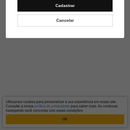
Cadastrar
Cancelar
Utilizamos cookies para personalizar a sua experiência em nosso site.
Consulte a nossa
política de privacidade
para saber mais. Ao continuar
navegando você concorda com essas condições.
OK