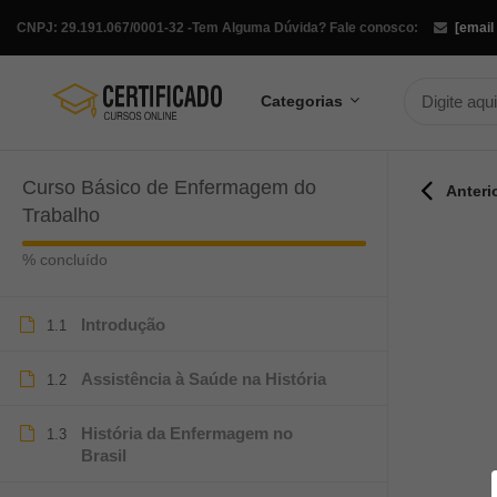
CNPJ: 29.191.067/0001-32 -
Tem Alguma Dúvida? Fale conosco:
[email
Categorias
Curso Básico de Enfermagem do
Anteri
Trabalho
% concluído
Introdução
1.1
Assistência à Saúde na História
1.2
História da Enfermagem no
1.3
Brasil