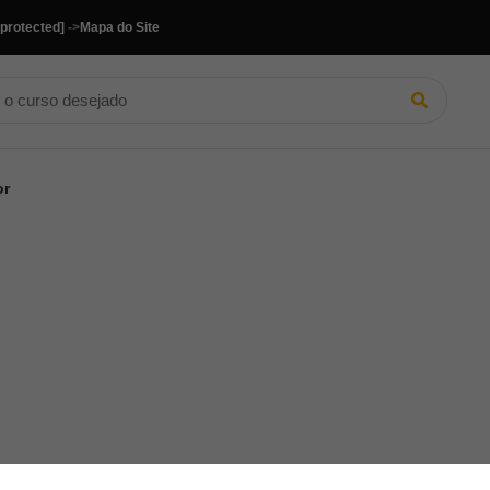
 protected]
->
Mapa do Site
or