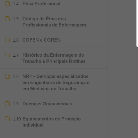
Ética Profissional
1.4
Código de Ética dos
1.5
Profissionais de Enfermagem
COFEN e COREN
1.6
Histórico da Enfermagem do
1.7
Trabalho e Principais Rotinas
NR4 – Serviços especializados
1.8
em Engenharia de Segurança e
em Medicina do Trabalho
Doenças Ocupacionais
1.9
Equipamentos de Proteção
1.10
Individual