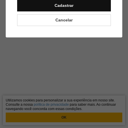
Cadastrar
Cancelar
Utilizamos cookies para personalizar a sua experiência em nosso site.
Consulte a nossa
política de privacidade
para saber mais. Ao continuar
navegando você concorda com essas condições.
OK