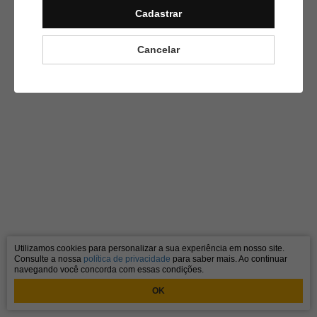
Cadastrar
Cancelar
Utilizamos cookies para personalizar a sua experiência em nosso site.
Consulte a nossa
política de privacidade
para saber mais. Ao continuar
navegando você concorda com essas condições.
OK