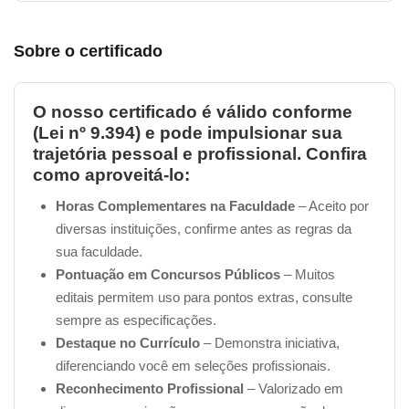
DOS RECURSOS
DISPOSIÇÕES GERAIS E TRANSITÓRIAS
Sobre o certificado
REGIME DE CONTRATAÇÃO
CÓDIGO DE ÉTICA E DISCIPLINA DA OAB
RELAÇÕES COM O CLIENTE
O nosso certificado é válido conforme
DO SIGILO PROFISSIONAL
(Lei nº 9.394) e pode impulsionar sua
PUBLICIDADE
trajetória pessoal e profissional. Confira
como aproveitá-lo:
DOS HONORÁRIOS PROFISSIONAIS
DEVER DE URBANIDADE
Horas Complementares na Faculdade
– Aceito por
DAS DISPOSIÇÕES GERAIS
diversas instituições, confirme antes as regras da
DO PROCEDIMENTO DISCIPLINAR
sua faculdade.
DOS PROCEDIMENTOS
Pontuação em Concursos Públicos
– Muitos
DISPOSIÇÕES GERAIS E TRANSITÓRIAS
editais permitem uso para pontos extras, consulte
sempre as especificações.
Destaque no Currículo
– Demonstra iniciativa,
diferenciando você em seleções profissionais.
Reconhecimento Profissional
– Valorizado em