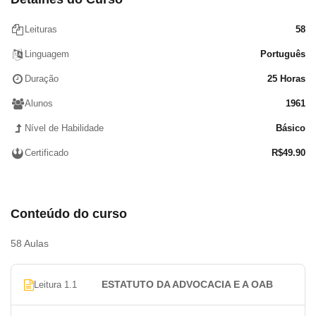
RAZÃO SOCIAL DA SOCIEDADE
LICENÇA DE SÓCIO
Leituras
58
DO ADVOGADO EMPREGADO
Linguagem
Português
SALÁRIO
JORNADA DE TRABALHO
Duração
25 Horas
HONORÁRIOS
Alunos
1961
DAS INCOMPATIBILIDADES E IMPEDIMENTOS
Nível de Habilidade
Básico
A INCOMPATIBILIDADE
INCOMPATIBILIDADE (proibição TOTAL)
Certificado
R$
49.90
IMPEDIMENTO (proibição PARCIAL)
CÓDIGO DE ÉTICA
DAS INFRAÇÕES E SANÇÕES DISCIPLINARES
Conteúdo do curso
SANÇÕES
REABILITAÇÃO
58 Aulas
PRESCRIÇÃO
DOS FINS DA ORGANIZAÇÃO
ESTATUTO DA ADVOCACIA E A OAB
Leitura 1.1
ÓRGÃOS DA OAB
PUBLICIDADE E IMUNIDADE