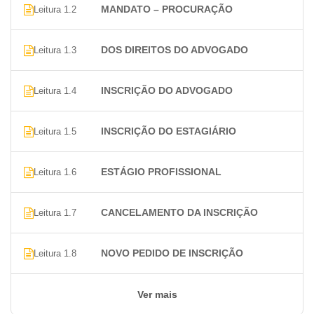
CONTRIBUIÇÕES – SERVIÇOS E MULTAS
MANDATO – PROCURAÇÃO
Leitura 1.2
MEMBROS DA OAB
CONSELHO FEDERAL
DOS DIREITOS DO ADVOGADO
Leitura 1.3
COMPETÊNCIA DO CONSELHO FEDERAL
COMPOSIÇÃO DA DIRETORIA DO CONSELHO
INSCRIÇÃO DO ADVOGADO
Leitura 1.4
FEDERAL
COMPETÊNCIA DO PRESIDENTE
INSCRIÇÃO DO ESTAGIÁRIO
Leitura 1.5
CONSELHO SECCIONAL
COMPETÊNCIA DO CONSELHO SECCIONAL
SUBSEÇÃO
ESTÁGIO PROFISSIONAL
Leitura 1.6
COMPETÊNCIA DA SUBSEÇÃO
DA CAIXA DE ASSISTÊNCIA AO ADVOGADO
CANCELAMENTO DA INSCRIÇÃO
Leitura 1.7
ELEIÇÕES E MANDATOS
EXTINÇÃO DO MANDATO
NOVO PEDIDO DE INSCRIÇÃO
Leitura 1.8
ELEIÇÃO DO CONSELHO FEDERAL
DO PROCESSO NA OAB
DOS PRAZOS
Ver mais
PROCESSO DISCIPLINAR