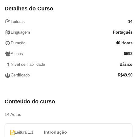
Salário de Contribuição e Salário Benefício
Detalhes do Curso
Carência e Perda da Qualidade de Segurado
Principais Benefícios em Espécie
Leituras
14
Processo e Procedimentos envolvendo Ações
Linguagem
Português
Previdenciárias
Informações Básicas acerca da Desaposentação
Duração
40 Horas
Bibliografia/Links Recomendados
Alunos
6693
Nível de Habilidade
Básico
Certificado
R$
49.90
Conteúdo do curso
14 Aulas
Introdução
Leitura 1.1