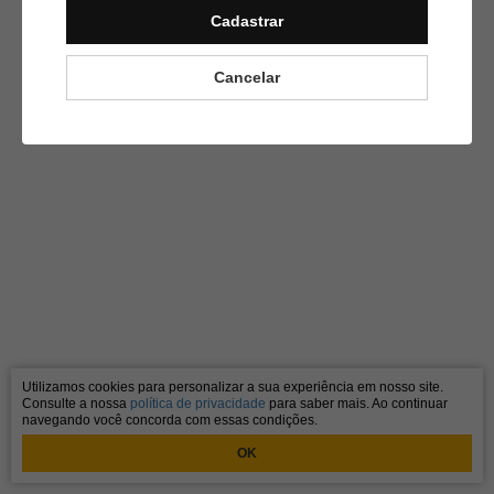
Cadastrar
À respeito das “crianças
soldados”, indico assistir o Filme
Cancelar
Diamante de sangue.
Utilizamos cookies para personalizar a sua experiência em nosso site.
Consulte a nossa
política de privacidade
para saber mais. Ao continuar
navegando você concorda com essas condições.
OK