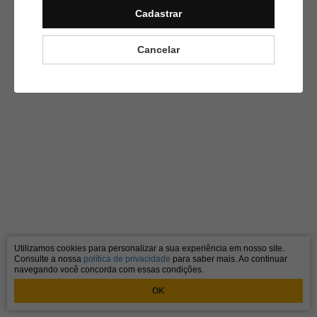
Cadastrar
Cancelar
Utilizamos cookies para personalizar a sua experiência em nosso site.
Consulte a nossa
política de privacidade
para saber mais. Ao continuar
navegando você concorda com essas condições.
OK