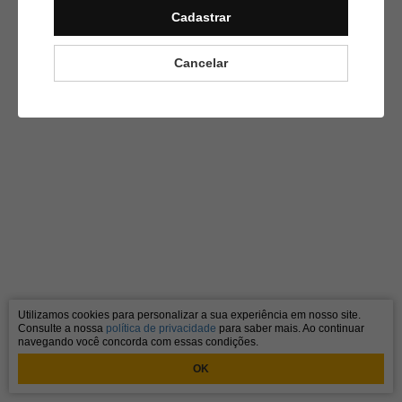
Cadastrar
Cancelar
Utilizamos cookies para personalizar a sua experiência em nosso site.
Consulte a nossa
política de privacidade
para saber mais. Ao continuar
navegando você concorda com essas condições.
OK