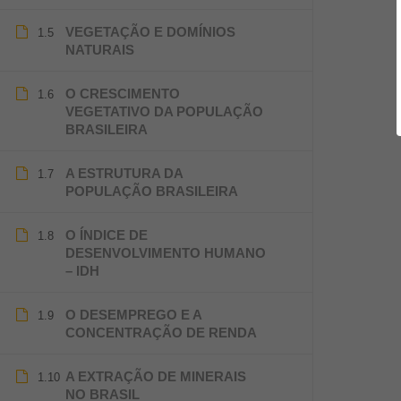
VEGETAÇÃO E DOMÍNIOS
1.5
NATURAIS
O CRESCIMENTO
1.6
VEGETATIVO DA POPULAÇÃO
BRASILEIRA
A ESTRUTURA DA
1.7
POPULAÇÃO BRASILEIRA
O ÍNDICE DE
1.8
DESENVOLVIMENTO HUMANO
– IDH
O DESEMPREGO E A
1.9
CONCENTRAÇÃO DE RENDA
A EXTRAÇÃO DE MINERAIS
1.10
NO BRASIL