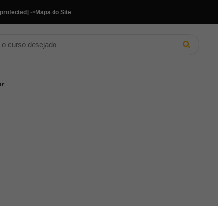
 protected]
->
Mapa do Site
or