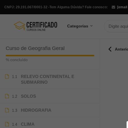
CNPJ: 29.191.067/0001-32 -
Tem Alguma Dúvida? Fale conosco:
[email
Categorias
Curso de Geografia Geral
Anteri
% concluído
RELEVO CONTINENTAL E
1.1
SUBMARINO
SOLOS
1.2
HIDROGRAFIA
1.3
CLIMA
1.4