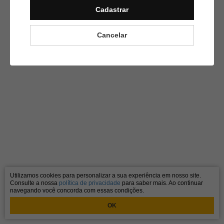
Cadastrar
Cancelar
Utilizamos cookies para personalizar a sua experiência em nosso site.
Consulte a nossa
política de privacidade
para saber mais. Ao continuar
navegando você concorda com essas condições.
OK