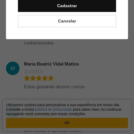
Neusa Maria Espindola
Cadastrar
N
17/10/2024
Cancelar
Muita gratidão os cursos só
vieram enriquecer meus
conhecimentos
Maria Beatriz Vidal Mattos
M
15/10/2024
Estou gostando desses cursos
Utilizamos cookies para personalizar a sua experiência em nosso site.
Jhenifer De Lima
14/10/2024
Consulte a nossa
política de privacidade
para saber mais. Ao continuar
J
navegando você concorda com essas condições.
Muito interessante , realmente e
OK
bom evoluir e aprender sobre