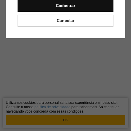
Cadastrar
Cancelar
Utilizamos cookies para personalizar a sua experiência em nosso site.
Consulte a nossa
política de privacidade
para saber mais. Ao continuar
navegando você concorda com essas condições.
OK