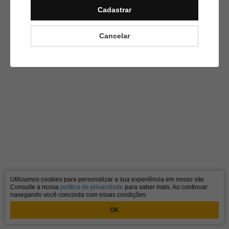
Cadastrar
Cancelar
Utilizamos cookies para personalizar a sua experiência em nosso site.
Consulte a nossa
política de privacidade
para saber mais. Ao continuar
navegando você concorda com essas condições.
OK