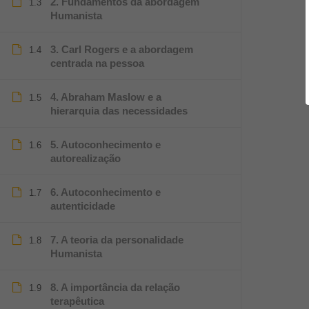
2. Fundamentos da abordagem
1.3
Humanista
3. Carl Rogers e a abordagem
1.4
centrada na pessoa
4. Abraham Maslow e a
1.5
hierarquia das necessidades
5. Autoconhecimento e
1.6
autorealização
6. Autoconhecimento e
1.7
autenticidade
7. A teoria da personalidade
1.8
Humanista
8. A importância da relação
1.9
terapêutica