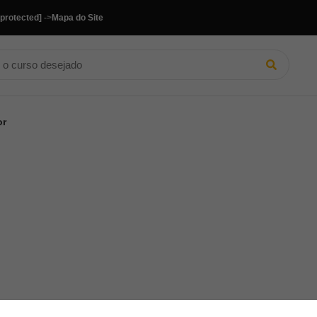
 protected]
->
Mapa do Site
or