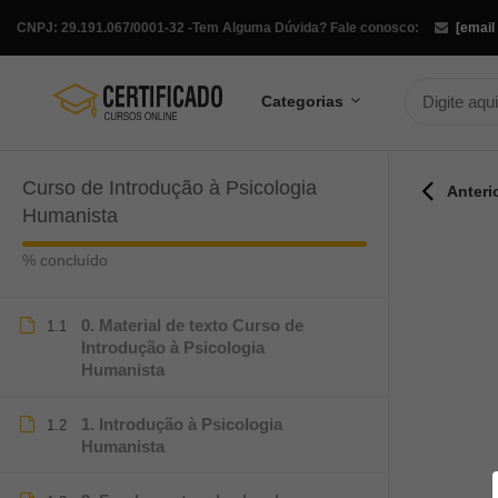
CNPJ: 29.191.067/0001-32 -
Tem Alguma Dúvida? Fale conosco:
[email
Categorias
Curso de Introdução à Psicologia
Anteri
Humanista
% concluído
0. Material de texto Curso de
1.1
Introdução à Psicologia
Humanista
1. Introdução à Psicologia
1.2
Humanista