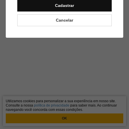
Cadastrar
Cancelar
Utilizamos cookies para personalizar a sua experiência em nosso site.
Consulte a nossa
política de privacidade
para saber mais. Ao continuar
navegando você concorda com essas condições.
OK