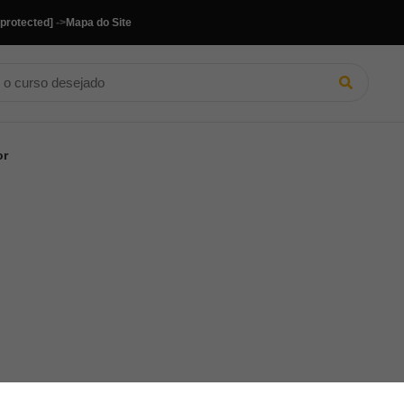
 protected]
->
Mapa do Site
or