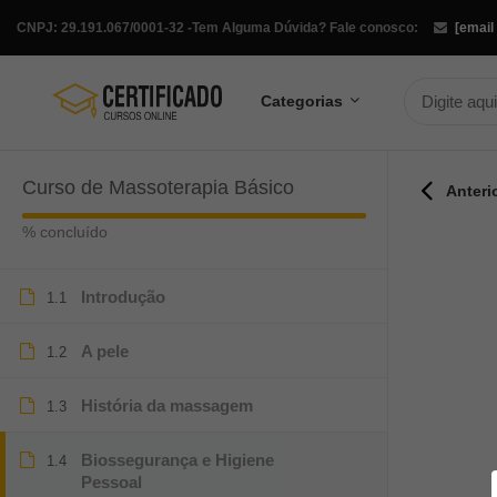
CNPJ: 29.191.067/0001-32 -
Tem Alguma Dúvida? Fale conosco:
[email
Categorias
Curso de Massoterapia Básico
Anteri
% concluído
Introdução
1.1
A pele
1.2
História da massagem
1.3
Biossegurança e Higiene
1.4
Pessoal