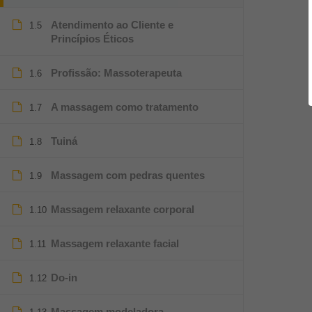
Atendimento ao Cliente e
1.5
Princípios Éticos
Profissão: Massoterapeuta
1.6
A massagem como tratamento
1.7
Tuiná
1.8
Massagem com pedras quentes
1.9
Massagem relaxante corporal
1.10
Massagem relaxante facial
1.11
Do-in
1.12
Massagem modeladora